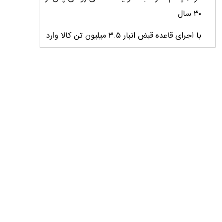
۳۰ سال
با اجرای قاعده قبض انبار ۳.۵ میلیون تن کالا وارد
کشور شد
میانگین عملکرد غلات ایران ۲.۷ تن در هکتار؛
فاصله معنادار با کشورهای پیشرو
کارنامه دو ساله جهاد کشاورزی روی میز وزیر
خبرنگاران؛ راویان امید و پیشران توسعه کشاورزی
ایران
خبرنگاران نقش ارزشمندی در هم‌افزایی ملی و
پیشبرد اهداف توسعه کشور ایفا می‌کنند
خبرنگاران پیام‌آوران آگاهى و نماد افتخار و