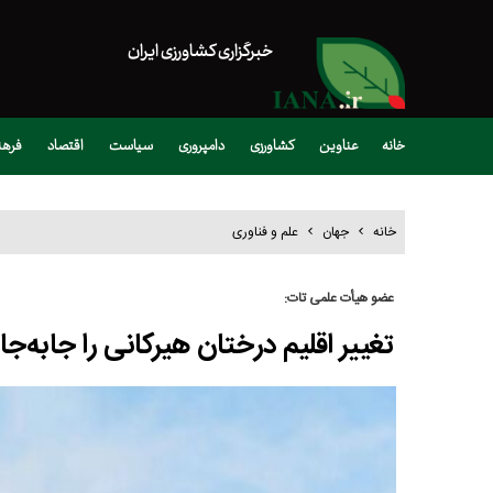
خبرگزاری کشاورزی ایران
خانه
عناوین
کشاورزی
دامپروری
سیاست
اقتصاد
فره
خانه
جهان
علم و فناوری
عضو هیأت علمی تات:
تغییر اقلیم درختان هیرکانی را جابه‌جا ک