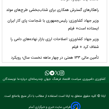
راهکارهای گسترش همکاری برای شتاب‌بخشی طرح‌های مولد
وزیر جهاد کشاورزی: رئیس‌جمهوری با شجاعت پای کار ایران
ایستاده است+ فیلم
وزیر جهاد کشاورزی: اصلاحات ارزی بازار نهاده‌های دامی را
شفاف کرد + فیلم
تأمین مالی ۱۳۳ همتی در چهار ماهه نخست سال؛ رویکرد
هدفمند بانک کشاورزی برای تضمین امنیت غذایی
فراخوان بین‌المللی فائو برای طراحی پوستر روز جهانی غذا
کشاورزی
دامپروری
سیاست
اقتصاد
فرهنگ
جهان
چندرسانه‌ای
درباره ما
نویسندگان
۲۰۲۶/ فرصتی برای نمایش خلاقیت نوجوانان جهان
۳ عضو کمیسیون کشاورزی مجلس با وزیر جهاد کشاورزی
ایانا © کلیه حقوق متعلق به ایانا است.استفاده از مطالب با ذکر منبع بلامانع است.
دیدار کردند
طراحی سایت خبری و خبرگزاری آسام