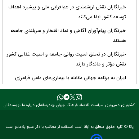
خبرنگاران نقش ارزشمندی در هم‌افزایی ملی و پیشبرد اهداف
توسعه کشور ایفا می‌کنند
خبرنگاران پیام‌آوران آگاهى و نماد افتخار و سربلندى جامعه
هستند
خبرنگاران در تحقق امنیت روانی جامعه و امنیت غذایی کشور
نقش مؤثر و ماندگار دارند
ایران به برنامه جهانی مقابله با بیماری‌های دامی فرامرزی
پیوست
خبرنگار میان واقعیت و افکار عمومی پل می‌زند/ نقد منصفانه
کشاورزی
دامپروری
سیاست
اقتصاد
فرهنگ
جهان
چندرسانه‌ای
درباره ما
نویسندگان
و حرفه‌ای فرصتی برای اصلاح و پیشرفت
تولید قزل‌آلا در کشور از ۲۷۳ هزار تن عبور کرد
ایانا © کلیه حقوق متعلق به ایانا است.استفاده از مطالب با ذکر منبع بلامانع است.
تسریع در اجرای تفاهم‌نامه‌های همکاری در طرح مردمی