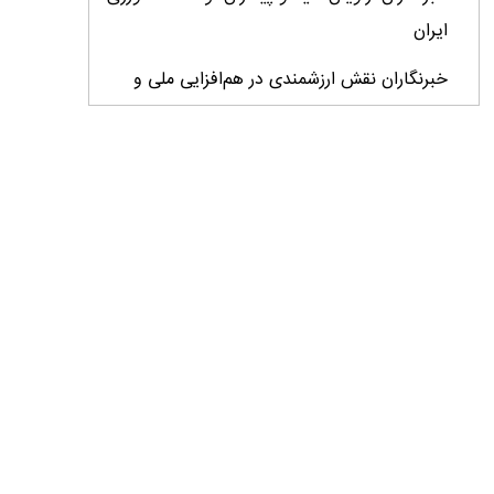
ایران
خبرنگاران نقش ارزشمندی در هم‌افزایی ملی و
پیشبرد اهداف توسعه کشور ایفا می‌کنند
خبرنگاران پیام‌آوران آگاهى و نماد افتخار و
سربلندى جامعه هستند
خبرنگاران در تحقق امنیت روانی جامعه و امنیت
غذایی کشور نقش مؤثر و ماندگار دارند
ایران به برنامه جهانی مقابله با بیماری‌های دامی
فرامرزی پیوست
خبرنگار میان واقعیت و افکار عمومی پل می‌زند/
نقد منصفانه و حرفه‌ای فرصتی برای اصلاح و
پیشرفت