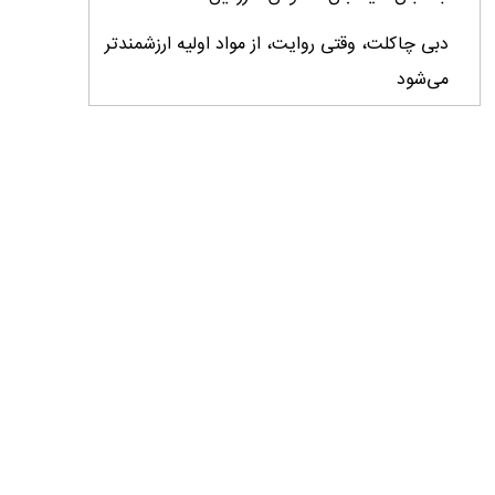
دبی چاکلت، وقتی روایت، از مواد اولیه ارزشمندتر
می‌شود
ایران، ابرقدرت تولید، غایب بزرگ برندهای
کشاورزی
درس‌های برند خاویار برای آینده کشاورزی ایران
تأمین کالاهای اساسی با وجود محاصره دریایی
ادامه دارد / اصلاحات ارزی بازار نهاده‌های دامی را
شفاف کرد
وزیر جهاد کشاورزی از دومین نمایشگاه دام و طیور
بازدید کرد
عزم مشترک شیلات و محیط‌زیست برای نجات