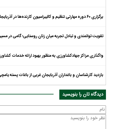
برگزاری ۶۰ دوره‌ مهارتی تنظیم و کالیبراسیون کارنده‌ها در آذربایجان‌شرقی
تقویت توانمندی و تبادل تجربه میان زنان روستایی؛ گامی در مسیر 
واگذاری مراکز جهادکشاورزی به منظور بهبود ارائه خدمات کشاورزی 
بازدید کارشناسان و باغداران آذربایجان غربی از باغات پسته یامچ
دیدگاه تان را بنویسید