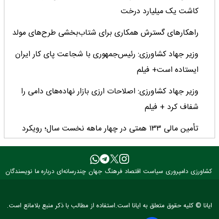
کاشت یک میلیارد درخت
راهکارهای گسترش همکاری برای شتاب‌بخشی طرح‌های مولد
وزیر جهاد کشاورزی: رئیس‌جمهوری با شجاعت پای کار ایران
ایستاده است+ فیلم
وزیر جهاد کشاورزی: اصلاحات ارزی بازار نهاده‌های دامی را
شفاف کرد + فیلم
تأمین مالی ۱۳۳ همتی در چهار ماهه نخست سال؛ رویکرد
هدفمند بانک کشاورزی برای تضمین امنیت غذایی
فراخوان بین‌المللی فائو برای طراحی پوستر روز جهانی غذا
کشاورزی
دامپروری
سیاست
اقتصاد
فرهنگ
جهان
چندرسانه‌ای
درباره ما
نویسندگان
۲۰۲۶/ فرصتی برای نمایش خلاقیت نوجوانان جهان
۳ عضو کمیسیون کشاورزی مجلس با وزیر جهاد کشاورزی
ایانا © کلیه حقوق متعلق به ایانا است.استفاده از مطالب با ذکر منبع بلامانع است.
دیدار کردند