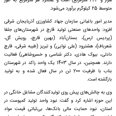
هزار و 223 مترمربع) است و عملکرد هر مترمربع به ‌طور
متوسط 25 کیلوگرم برآورد می‌شود.
مدیر امور باغبانی سازمان جهاد کشاورزی آذربایجان شرقی
افزود: واحدهای صنعتی تولید قارچ در شهرستان‌های جلفا
(پردیس ارس)، بستان‌آباد (بهین قارچ، رویش گل،
شعرباف)، هشترود (علی نوایی) و تبریز (طیبه شرقی، قارچ
دادلی، بیوک هادی، دکتر شناسی و خسروشاهی) فعالیت
دارند. همچنین، در سال 1403 یک واحد راکد در شهرستان
بناب با ظرفیت 200 تن در سال فعال شده و به تولید
بازگشته است.
وی به چالش‌های پیش روی تولیدکنندگان مشاغل خانگی در
این حوزه اشاره کرد و گفت: نبود واحد تولید کمپوست در
استان، نبود حمایت مالی بانک‌ها، بی‌ثباتی قیمت مواد