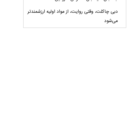
دبی چاکلت، وقتی روایت، از مواد اولیه ارزشمندتر
می‌شود
ایران، ابرقدرت تولید، غایب بزرگ برندهای
کشاورزی
درس‌های برند خاویار برای آینده کشاورزی ایران
تأمین کالاهای اساسی با وجود محاصره دریایی
ادامه دارد / اصلاحات ارزی بازار نهاده‌های دامی را
شفاف کرد
وزیر جهاد کشاورزی از دومین نمایشگاه دام و طیور
بازدید کرد
عزم مشترک شیلات و محیط‌زیست برای نجات