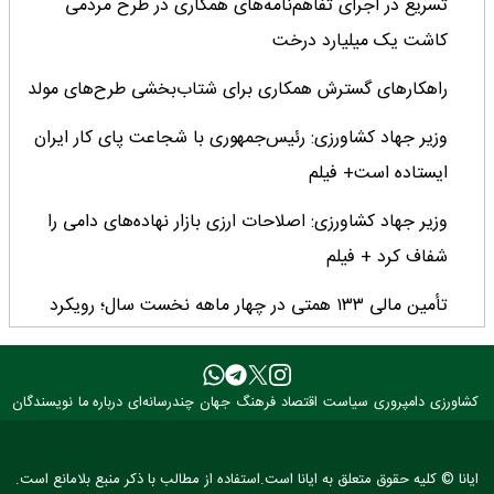
تسریع در اجرای تفاهم‌نامه‌های همکاری در طرح مردمی
کاشت یک میلیارد درخت
راهکارهای گسترش همکاری برای شتاب‌بخشی طرح‌های مولد
وزیر جهاد کشاورزی: رئیس‌جمهوری با شجاعت پای کار ایران
ایستاده است+ فیلم
وزیر جهاد کشاورزی: اصلاحات ارزی بازار نهاده‌های دامی را
شفاف کرد + فیلم
تأمین مالی ۱۳۳ همتی در چهار ماهه نخست سال؛ رویکرد
هدفمند بانک کشاورزی برای تضمین امنیت غذایی
فراخوان بین‌المللی فائو برای طراحی پوستر روز جهانی غذا
کشاورزی
دامپروری
سیاست
اقتصاد
فرهنگ
جهان
چندرسانه‌ای
درباره ما
نویسندگان
۲۰۲۶/ فرصتی برای نمایش خلاقیت نوجوانان جهان
۳ عضو کمیسیون کشاورزی مجلس با وزیر جهاد کشاورزی
ایانا © کلیه حقوق متعلق به ایانا است.استفاده از مطالب با ذکر منبع بلامانع است.