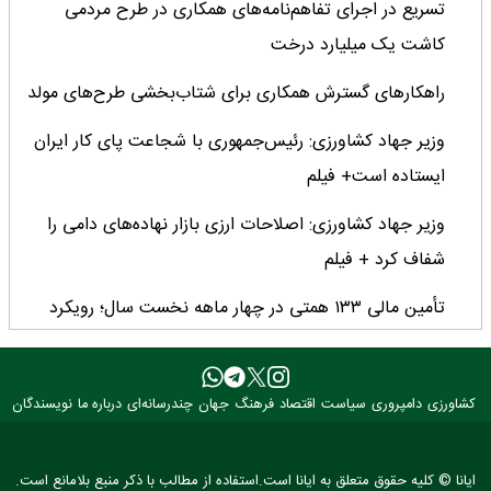
تسریع در اجرای تفاهم‌نامه‌های همکاری در طرح مردمی
کاشت یک میلیارد درخت
راهکارهای گسترش همکاری برای شتاب‌بخشی طرح‌های مولد
وزیر جهاد کشاورزی: رئیس‌جمهوری با شجاعت پای کار ایران
ایستاده است+ فیلم
وزیر جهاد کشاورزی: اصلاحات ارزی بازار نهاده‌های دامی را
شفاف کرد + فیلم
تأمین مالی ۱۳۳ همتی در چهار ماهه نخست سال؛ رویکرد
هدفمند بانک کشاورزی برای تضمین امنیت غذایی
فراخوان بین‌المللی فائو برای طراحی پوستر روز جهانی غذا
کشاورزی
دامپروری
سیاست
اقتصاد
فرهنگ
جهان
چندرسانه‌ای
درباره ما
نویسندگان
۲۰۲۶/ فرصتی برای نمایش خلاقیت نوجوانان جهان
۳ عضو کمیسیون کشاورزی مجلس با وزیر جهاد کشاورزی
ایانا © کلیه حقوق متعلق به ایانا است.استفاده از مطالب با ذکر منبع بلامانع است.