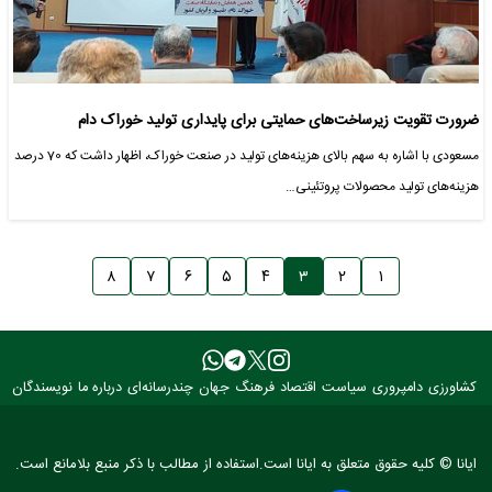
ضرورت تقویت زیرساخت‌های حمایتی برای پایداری تولید خوراک دام
مسعودی با اشاره به سهم بالای هزینه‌های تولید در صنعت خوراک، اظهار داشت که 70 درصد
هزینه‌های تولید محصولات پروتئینی…
۸
۷
۶
۵
۴
۳
۲
۱
کشاورزی
دامپروری
سیاست
اقتصاد
فرهنگ
جهان
چندرسانه‌ای
درباره ما
نویسندگان
ایانا © کلیه حقوق متعلق به ایانا است.استفاده از مطالب با ذکر منبع بلامانع است.