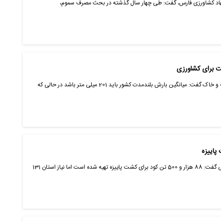
جهاد کشاورزی فارس، گفت: طی چهار سال گذشته در بحث مصرف سموم،
ت برای کشاورزی
فارس- ایانا- معاون وزیر کشاورزی در امور آب و خاک گفت: میانگین بارش بلندمدت کشور باید 201 میلی متر باشد در حالی که
رئیس سازمان جهادکشاورزی آذربایجان شرقی گفت: 88 هزار و 500 تن کود برای کشت پاییزه تهیه شده است اما نیاز استان 131