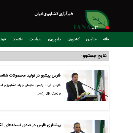
خبرگزاری کشاورزی ایران
خانه
عناوین
کشاورزی
دامپروری
سیاست
اقتصاد
فره
نتایج جستجو :
فارس پیشرو در تولید محصولات شناسنا
فارس- ایانا- رئیس سازمان جهاد کشاورزی 
QR Code رتبه…
پیشتازی فارس در صدور نسخه‌های الکتر