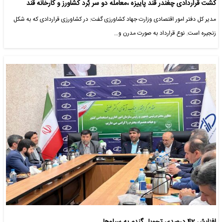
کشت قراردادی چغندر قند پاییزه ،معامله دو سر بٌرد کشاورز و کارخانه قند
مدیر کل دفتر امور اقتصادی وزارت جهاد کشاورزی گفت: در کشاورزی قراردادی که به شکل
زنجیره است. نوع قرارداد به صورت مدرن و…