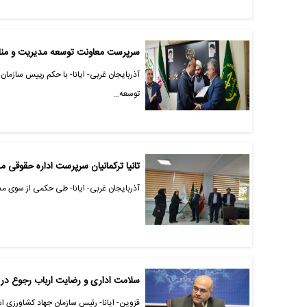
سرپرست معاونت توسعه مدیریت و مناب
آذربایجان غربی- ایانا- با حکم رییس سازما
توسعه…
تانیا ترکمانیان سرپرست اداره حقوقی 
آذربایجان غربی- ایانا- طی حکمی از سوی مدی
سلامت اداری و رضایت ارباب رجوع در
قزوین- ایانا- رئیس سازمان جهاد کشاورزی ا