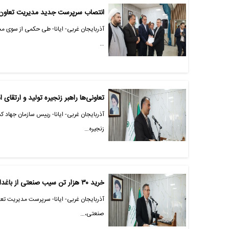
انتصاب سرپرست جدید مدیریت تعاون ر
آذربایجان غربی- ایانا- طی حکمی از سوی م
…
تعاونی‌ها راهبر زنجیره تولید و ارتقای
آذربایجان غربی- ایانا- رییس سازمان جهاد ک
زنجیره…
خرید ۳۰ هزار تن سیب صنعتی از باغداران آذربایجان‌غربی توسط تعاون روستایی
آذربایجان غربی- ایانا- سرپرست مدیریت تع
صنعتی،…