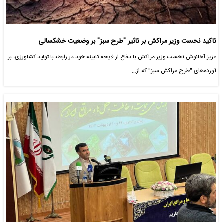
تاکید نخست وزیر مراکش بر تاثیر "طرح سبز" بر وضعیت خشکسالی
عزیز آخانوش نخست وزیر مراکش با دفاع از لایحه کابینه خود در رابطه با تولید کشاورزی، بر
آورده‌های "طرح مراکش سبز" که از…