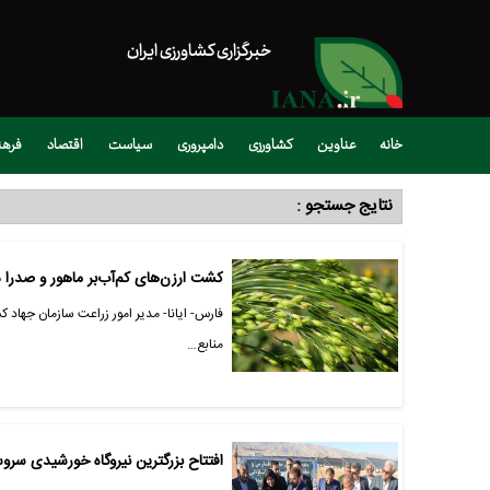
خبرگزاری کشاورزی ایران
خانه
عناوین
کشاورزی
دامپروری
سیاست
اقتصاد
فره
نتایج جستجو :
کشت ارزن‌های کم‌آب‌بر ماهور و صدرا 
فارس- ایانا- مدیر امور زراعت سازمان جهاد 
منابع…
افتتاح بزرگترین نیروگاه خورشیدی سرو