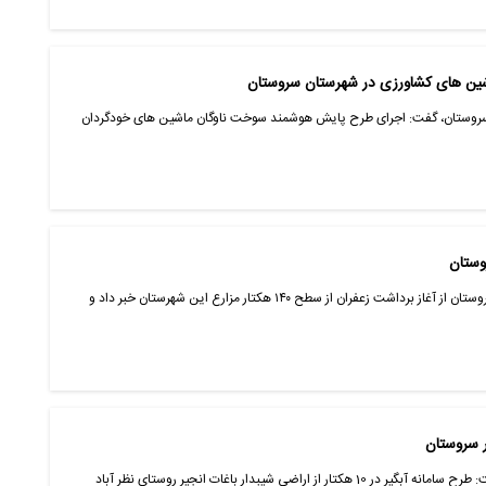
ن های کشاورزی در شهرستان سروستان
 سروستان، گفت: اجرای طرح پایش هوشمند سوخت ناوگان ماشین های خودگردان
فارس-ایانا-مدیر جهاد کشاورزی شهرستان سروستان از آغاز برداشت زعفران از سطح ۱۴۰ هکتار مزارع این شهرستان خبر داد و
ر سروستان
مدیر جهاد کشاورزی شهرستان سروستان گفت: طرح سامانه آبگیر در 10 هکتار از اراضی شیبدار باغات انجیر روستای نظر آباد