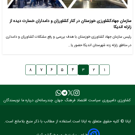
سازمان جهادکشاورزی خوزستان در کنار کشاورزان و دامداران خسارت دیده از
زلزله اندیکا
رئیس سازمان جهاد کشاورزی خوزستان با هدف بررسی و رفع مشکلات کشاورزان و دامدارن
در مناطق زلزله زده شهرستان اندیکا حضور یا…
۸
۷
۶
۵
۴
۳
۲
۱
کشاورزی
دامپروری
سیاست
اقتصاد
فرهنگ
جهان
چندرسانه‌ای
درباره ما
نویسندگان
ایانا © کلیه حقوق متعلق به ایانا است.استفاده از مطالب با ذکر منبع بلامانع است.