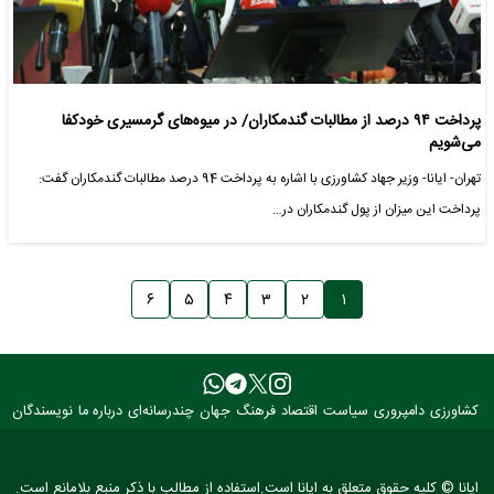
پرداخت ۹۴ درصد از مطالبات گندمکاران/ در میوه‌های گرمسیری خودکفا
می‌شویم
تهران- ایانا- وزیر جهاد کشاورزی با اشاره به پرداخت 94 درصد مطالبات گندمکاران گفت:
پرداخت این میزان از پول گندمکاران در…
۶
۵
۴
۳
۲
۱
کشاورزی
دامپروری
سیاست
اقتصاد
فرهنگ
جهان
چندرسانه‌ای
درباره ما
نویسندگان
ایانا © کلیه حقوق متعلق به ایانا است.استفاده از مطالب با ذکر منبع بلامانع است.