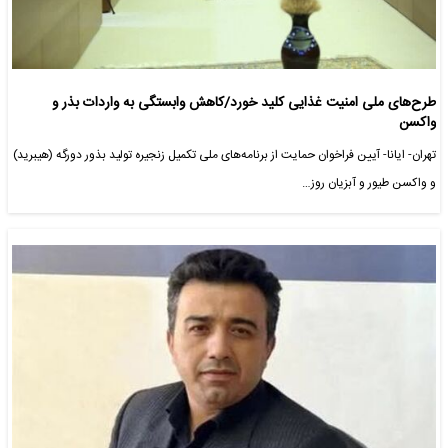
طرح‌های ملی امنیت غذایی کلید خورد/کاهش وابستگی به واردات بذر و
واکسن
تهران- ایانا- آیین فراخوان حمایت از برنامه‌های ملی تکمیل زنجیره تولید بذور دورگه (هیبرید)
و واکسن طیور و آبزیان روز…