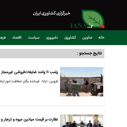
خبرگزاری کشاورزی ایران
خانه
عناوین
کشاورزی
دامپروری
سیاست
اقتصاد
فره
نتایج جستجو :
پلمب ۱۱ واحد ضایعات‌فروشی غیرمجاز درشهر اقبالیه
قزوین- ایانا- فرمانده یگان حفاظت امور ارا
نظارت بر قیمت میادین میوه و تره‌بار 