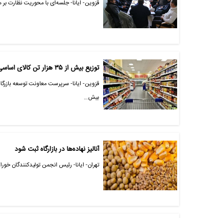
قزوین- ایانا- جلسه‌ای با محوریت نظارت بر 
توزیع بیش از ۳۵ هزار تن کالای اساسی تنظیم بازاری به استان قزوین
قزوین- ایانا- سرپرست معاونت توسعه بازرگان
بیش…
آنالیز نهاده‌ها در بازارگاه ثبت شود
تهران- ایانا- رئیس انجمن تولیدکنندگان خورا