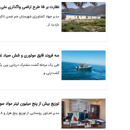
نظارت بر ۱۵ طرح اراضی واگذاری ملی در شهرستان جم
مدیر جهاد کشاورزی شهرستان جم ضمن تاکید 
بازدید از…
سه فروند قایق موتوری و شش صیاد غی
طی یک مرحله گشت مشترک دریایی بین یگان 
گشت‌زنی و…
توزیع بیش از پنج میلیون لیتر مواد س
مدیر تعـاون روستایی از توزیع پنج هزار و 158 هزار لیتر مواد سوختی شامل گازوئیل (نفت‌گاز)، بنزین و نفت سفید تا پایان…