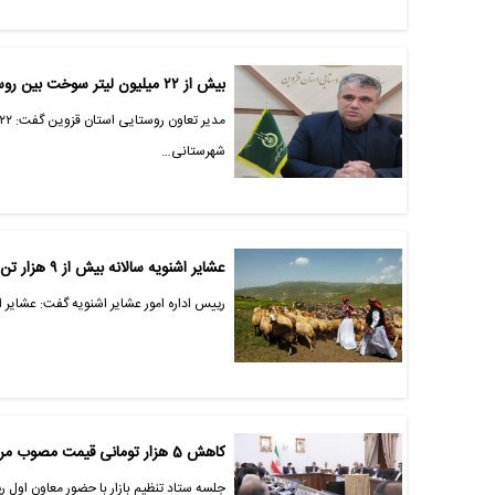
بیش از ۲۲ میلیون لیتر سوخت بین روستائیان قزوین توزیع شد
شهرستانی…
عشایر اشنویه سالانه بیش از ۹ هزار تن فرآورده دامی تولید می‌کنند
رییس اداره امور عشایر اشنویه گفت: عشایر این شهرستان سالانه ۹ هزار و ۱۵۰ تُن انو
کاهش 5 هزار تومانی قیمت مصوب مرغ منجمد برای مصرف کنندگان
جلسه ستاد تنظیم بازار با حضور معاون اول