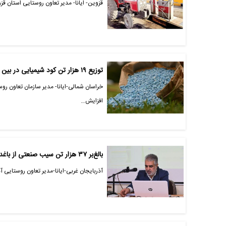
قزوین- ایانا- مدیر تعاون روستایی استان قزوین، ، اعلام کرد: طی ۹ ماه گذشته بیش از
توزیع ۱۹ هزار تن کود شیمیایی در بین کشاورزان خراسان‌شمالی
خراسان شمالی-ایانا- مدیر سازمان تعاون ر
‏افزایش…
بالغ‌بر ۳۷ هزار تن سیب صنعتی از باغداران آذربایجان غربی خریداری شد
آذربایجان غربی-ایانا-مدیر تعاون روستایی آذربایجان غربی گفت: افزون بر 