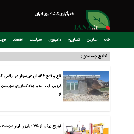
خبرگزاری کشاورزی ایران
خانه
عناوین
کشاورزی
دامپروری
سیاست
اقتصاد
فره
نتایج جستجو :
قلع و قمع ۳۶بنای غیرمجاز در اراضی کشاورزی شهرستان قزوین
از…
توزیع بیش از ۳۵ میلیون لیتر سوخت در قزوین