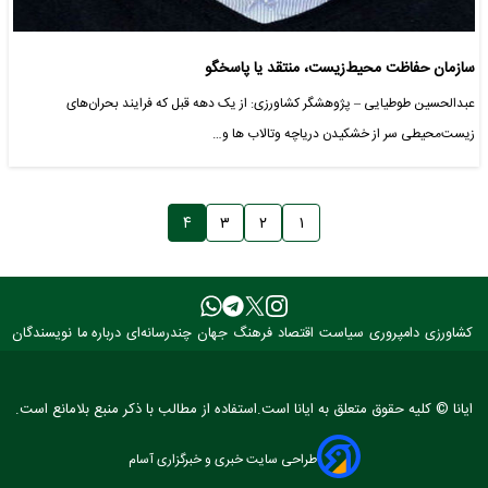
سازمان حفاظت محیط‌زیست، منتقد یا پاسخگو
عبدالحسین طوطیایی – پژوهشگر کشاورزی: از یک دهه قبل که فرایند بحران‌های
زیست‌محیطی سر از خشکیدن دریاچه وتالاب ها و…
۴
۳
۲
۱
کشاورزی
دامپروری
سیاست
اقتصاد
فرهنگ
جهان
چندرسانه‌ای
درباره ما
نویسندگان
ایانا © کلیه حقوق متعلق به ایانا است.استفاده از مطالب با ذکر منبع بلامانع است.
طراحی سایت خبری و خبرگزاری آسام