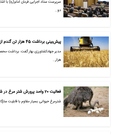
سرپرست ستاد اجرایی فرمان امام(ره) با اشا
دو…
پیش‌بینی برداشت 45 هزار تن گندم از مزارع شهرستان بهار
هزار…
فعالیت 20 واحد پرورش شتر مرغ در شهرستان شهربابک
شترمرغ حیوانی بسیار مقاوم با قابلیت سازگاری بالا در شرایط محیطی ب