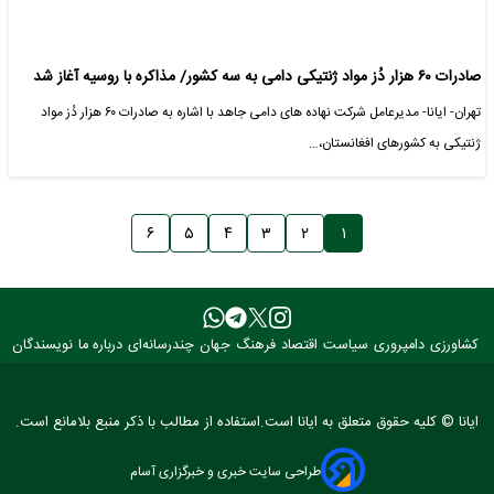
صادرات ۶۰ هزار دُز مواد ژنتیکی دامی به سه کشور/ مذاکره با روسیه آغاز شد
تهران- ایانا- مدیرعامل شرکت نهاده های دامی جاهد با اشاره به صادرات ۶۰ هزار دُز مواد
ژنتیکی به کشورهای افغانستان،…
۶
۵
۴
۳
۲
۱
کشاورزی
دامپروری
سیاست
اقتصاد
فرهنگ
جهان
چندرسانه‌ای
درباره ما
نویسندگان
ایانا © کلیه حقوق متعلق به ایانا است.استفاده از مطالب با ذکر منبع بلامانع است.
طراحی سایت خبری و خبرگزاری آسام