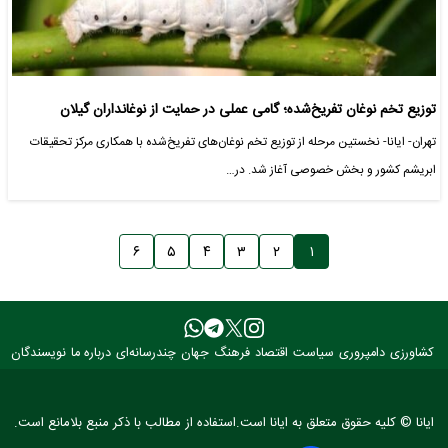
توزیع تخم نوغان تفریخ‌شده؛ گامی عملی در حمایت از نوغانداران گیلان
تهران- ایانا- نخستین مرحله از توزیع تخم نوغان‌های تفریخ‌شده با همکاری مرکز تحقیقات
ابریشم کشور و بخش خصوصی آغاز شد. در…
۶
۵
۴
۳
۲
۱
کشاورزی
دامپروری
سیاست
اقتصاد
فرهنگ
جهان
چندرسانه‌ای
درباره ما
نویسندگان
ایانا © کلیه حقوق متعلق به ایانا است.استفاده از مطالب با ذکر منبع بلامانع است.