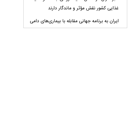
غذایی کشور نقش مؤثر و ماندگار دارند
ایران به برنامه جهانی مقابله با بیماری‌های دامی
فرامرزی پیوست
خبرنگار میان واقعیت و افکار عمومی پل می‌زند/
نقد منصفانه و حرفه‌ای فرصتی برای اصلاح و
پیشرفت
تولید قزل‌آلا در کشور از ۲۷۳ هزار تن عبور کرد
تسریع در اجرای تفاهم‌نامه‌های همکاری در طرح
مردمی کاشت یک میلیارد درخت
راهکارهای گسترش همکاری برای شتاب‌بخشی
طرح‌های مولد