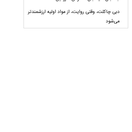
دبی چاکلت، وقتی روایت، از مواد اولیه ارزشمندتر
می‌شود
ایران، ابرقدرت تولید، غایب بزرگ برندهای
کشاورزی
درس‌های برند خاویار برای آینده کشاورزی ایران
تأمین کالاهای اساسی با وجود محاصره دریایی
ادامه دارد / اصلاحات ارزی بازار نهاده‌های دامی را
شفاف کرد
وزیر جهاد کشاورزی از دومین نمایشگاه دام و طیور
بازدید کرد
عزم مشترک شیلات و محیط‌زیست برای نجات