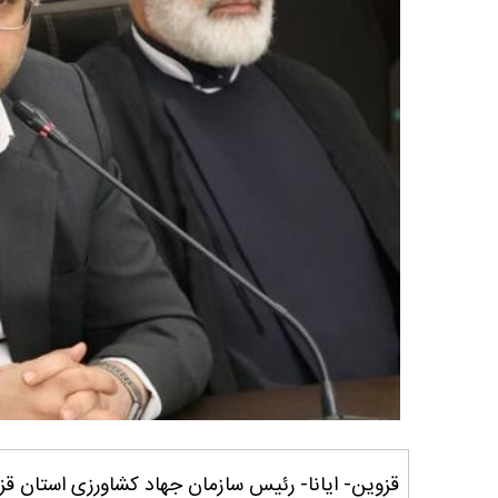
قزوین- ایانا- رئیس سازمان جهاد کشاورزی استان ق