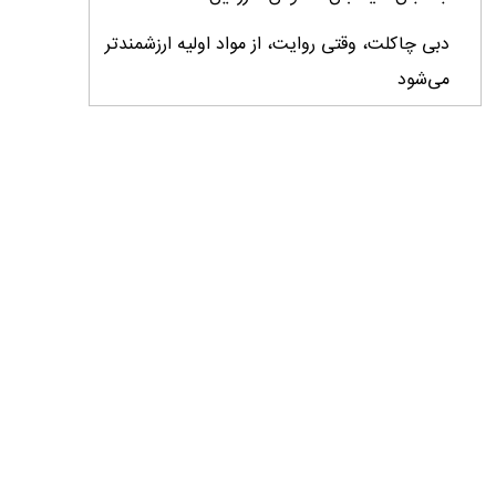
دبی چاکلت، وقتی روایت، از مواد اولیه ارزشمندتر
می‌شود
ایران، ابرقدرت تولید، غایب بزرگ برندهای
کشاورزی
درس‌های برند خاویار برای آینده کشاورزی ایران
تأمین کالاهای اساسی با وجود محاصره دریایی
ادامه دارد / اصلاحات ارزی بازار نهاده‌های دامی را
شفاف کرد
وزیر جهاد کشاورزی از دومین نمایشگاه دام و طیور
بازدید کرد
عزم مشترک شیلات و محیط‌زیست برای نجات