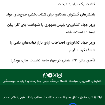
کاشت یک میلیارد درخت
راهکارهای گسترش همکاری برای شتاب‌بخشی طرح‌های مولد
وزیر جهاد کشاورزی: رئیس‌جمهوری با شجاعت پای کار ایران
ایستاده است+ فیلم
وزیر جهاد کشاورزی: اصلاحات ارزی بازار نهاده‌های دامی را
شفاف کرد + فیلم
تأمین مالی ۱۳۳ همتی در چهار ماهه نخست سال؛ رویکرد
هدفمند بانک کشاورزی برای تضمین امنیت غذایی
فراخوان بین‌المللی فائو برای طراحی پوستر روز جهانی غذا
کشاورزی
دامپروری
سیاست
اقتصاد
فرهنگ
جهان
چندرسانه‌ای
درباره ما
نویسندگان
۲۰۲۶/ فرصتی برای نمایش خلاقیت نوجوانان جهان
۳ عضو کمیسیون کشاورزی مجلس با وزیر جهاد کشاورزی
ایانا © کلیه حقوق متعلق به ایانا است.استفاده از مطالب با ذکر منبع بلامانع است.
دیدار کردند