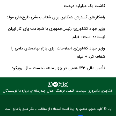
کاشت یک میلیارد درخت
راهکارهای گسترش همکاری برای شتاب‌بخشی طرح‌های مولد
وزیر جهاد کشاورزی: رئیس‌جمهوری با شجاعت پای کار ایران
ایستاده است+ فیلم
وزیر جهاد کشاورزی: اصلاحات ارزی بازار نهاده‌های دامی را
شفاف کرد + فیلم
تأمین مالی ۱۳۳ همتی در چهار ماهه نخست سال؛ رویکرد
هدفمند بانک کشاورزی برای تضمین امنیت غذایی
فراخوان بین‌المللی فائو برای طراحی پوستر روز جهانی غذا
کشاورزی
دامپروری
سیاست
اقتصاد
فرهنگ
جهان
چندرسانه‌ای
درباره ما
نویسندگان
۲۰۲۶/ فرصتی برای نمایش خلاقیت نوجوانان جهان
۳ عضو کمیسیون کشاورزی مجلس با وزیر جهاد کشاورزی
ایانا © کلیه حقوق متعلق به ایانا است.استفاده از مطالب با ذکر منبع بلامانع است.
دیدار کردند