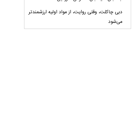
دبی چاکلت، وقتی روایت، از مواد اولیه ارزشمندتر
می‌شود
ایران، ابرقدرت تولید، غایب بزرگ برندهای
کشاورزی
درس‌های برند خاویار برای آینده کشاورزی ایران
تأمین کالاهای اساسی با وجود محاصره دریایی
ادامه دارد / اصلاحات ارزی بازار نهاده‌های دامی را
شفاف کرد
وزیر جهاد کشاورزی از دومین نمایشگاه دام و طیور
بازدید کرد
عزم مشترک شیلات و محیط‌زیست برای نجات