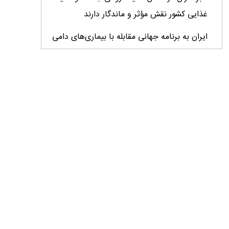
غذایی کشور نقش مؤثر و ماندگار دارند
ایران به برنامه جهانی مقابله با بیماری‌های دامی
فرامرزی پیوست
خبرنگار میان واقعیت و افکار عمومی پل می‌زند/
نقد منصفانه و حرفه‌ای فرصتی برای اصلاح و
پیشرفت
تولید قزل‌آلا در کشور از ۲۷۳ هزار تن عبور کرد
تسریع در اجرای تفاهم‌نامه‌های همکاری در طرح
مردمی کاشت یک میلیارد درخت
راهکارهای گسترش همکاری برای شتاب‌بخشی
طرح‌های مولد