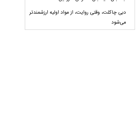
دبی چاکلت، وقتی روایت، از مواد اولیه ارزشمندتر
می‌شود
ایران، ابرقدرت تولید، غایب بزرگ برندهای
کشاورزی
درس‌های برند خاویار برای آینده کشاورزی ایران
تأمین کالاهای اساسی با وجود محاصره دریایی
ادامه دارد / اصلاحات ارزی بازار نهاده‌های دامی را
شفاف کرد
وزیر جهاد کشاورزی از دومین نمایشگاه دام و طیور
بازدید کرد
عزم مشترک شیلات و محیط‌زیست برای نجات