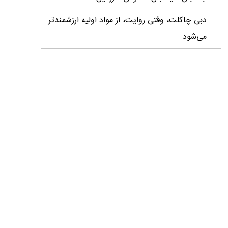
دبی چاکلت، وقتی روایت، از مواد اولیه ارزشمندتر
می‌شود
ایران، ابرقدرت تولید، غایب بزرگ برندهای
کشاورزی
درس‌های برند خاویار برای آینده کشاورزی ایران
تأمین کالاهای اساسی با وجود محاصره دریایی
ادامه دارد / اصلاحات ارزی بازار نهاده‌های دامی را
شفاف کرد
وزیر جهاد کشاورزی از دومین نمایشگاه دام و طیور
بازدید کرد
عزم مشترک شیلات و محیط‌زیست برای نجات