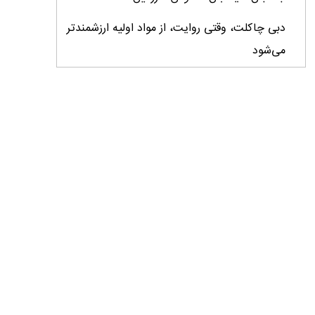
دبی چاکلت، وقتی روایت، از مواد اولیه ارزشمندتر
می‌شود
ایران، ابرقدرت تولید، غایب بزرگ برندهای
کشاورزی
درس‌های برند خاویار برای آینده کشاورزی ایران
تأمین کالاهای اساسی با وجود محاصره دریایی
ادامه دارد / اصلاحات ارزی بازار نهاده‌های دامی را
شفاف کرد
وزیر جهاد کشاورزی از دومین نمایشگاه دام و طیور
بازدید کرد
عزم مشترک شیلات و محیط‌زیست برای نجات