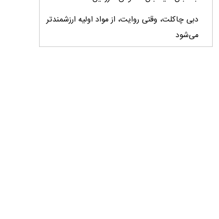
دبی چاکلت، وقتی روایت، از مواد اولیه ارزشمندتر
می‌شود
ایران، ابرقدرت تولید، غایب بزرگ برندهای
کشاورزی
درس‌های برند خاویار برای آینده کشاورزی ایران
تأمین کالاهای اساسی با وجود محاصره دریایی
ادامه دارد / اصلاحات ارزی بازار نهاده‌های دامی را
شفاف کرد
وزیر جهاد کشاورزی از دومین نمایشگاه دام و طیور
بازدید کرد
عزم مشترک شیلات و محیط‌زیست برای نجات