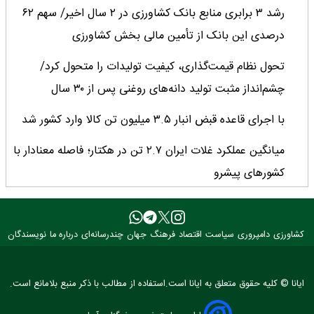
رشد ۳ برابری منابع بانک کشاورزی در ۲ سال اخیر/ سهم ۶۲
درصدی این بانک از تأمین مالی بخش کشاورزی
تحول نظام قیمت‌گذاری، کیفیت تولیدات را متحول کرد/
چشم‌انداز مثبت تولید دانه‌های روغنی پس از ۳۰ سال
با اجرای قاعده قبض انبار ۳.۵ میلیون تن کالا وارد کشور شد
میانگین عملکرد غلات ایران ۲.۷ تن در هکتار؛ فاصله معنادار با
کشورهای پیشرو
کارنامه دو ساله جهاد کشاورزی روی میز وزیر
خبرنگاران؛ راویان امید و پیشران توسعه کشاورزی ایران
کشاورزی
دامپروری
سیاست
اقتصاد
فرهنگ
جهان
چندرسانه‌ای
درباره ما
نویسندگان
خبرنگاران نقش ارزشمندی در هم‌افزایی ملی و پیشبرد اهداف
ایانا © کلیه حقوق متعلق به ایانا است.استفاده از مطالب با ذکر منبع بلامانع است.
توسعه کشور ایفا می‌کنند