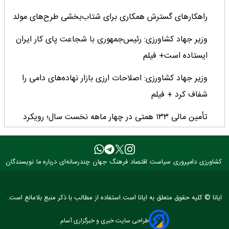
راهکارهای گسترش همکاری برای شتاب‌بخشی طرح‌های مولد
وزیر جهاد کشاورزی: رئیس‌جمهوری با شجاعت پای کار ایران
ایستاده است+ فیلم
وزیر جهاد کشاورزی: اصلاحات ارزی بازار نهاده‌های دامی را
شفاف کرد + فیلم
تأمین مالی ۱۳۳ همتی در چهار ماهه نخست سال؛ رویکرد
هدفمند بانک کشاورزی برای تضمین امنیت غذایی
فراخوان بین‌المللی فائو برای طراحی پوستر روز جهانی غذا
کشاورزی
دامپروری
سیاست
اقتصاد
فرهنگ
جهان
چندرسانه‌ای
درباره ما
نویسندگان
۲۰۲۶/ فرصتی برای نمایش خلاقیت نوجوانان جهان
۳ عضو کمیسیون کشاورزی مجلس با وزیر جهاد کشاورزی
ایانا © کلیه حقوق متعلق به ایانا است.استفاده از مطالب با ذکر منبع بلامانع است.
دیدار کردند
طراحی سایت خبری و خبرگزاری آسام