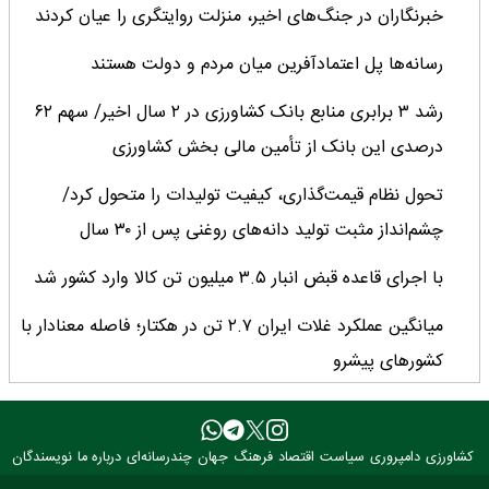
خبرنگاران در جنگ‌های اخیر، منزلت روایتگری را عیان کردند
رسانه‌ها پل اعتمادآفرین میان مردم و دولت هستند
رشد ۳ برابری منابع بانک کشاورزی در ۲ سال اخیر/ سهم ۶۲
درصدی این بانک از تأمین مالی بخش کشاورزی
تحول نظام قیمت‌گذاری، کیفیت تولیدات را متحول کرد/
چشم‌انداز مثبت تولید دانه‌های روغنی پس از ۳۰ سال
با اجرای قاعده قبض انبار ۳.۵ میلیون تن کالا وارد کشور شد
میانگین عملکرد غلات ایران ۲.۷ تن در هکتار؛ فاصله معنادار با
کشورهای پیشرو
کارنامه دو ساله جهاد کشاورزی روی میز وزیر
خبرنگاران؛ راویان امید و پیشران توسعه کشاورزی ایران
کشاورزی
دامپروری
سیاست
اقتصاد
فرهنگ
جهان
چندرسانه‌ای
درباره ما
نویسندگان