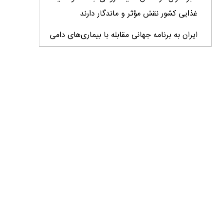
غذایی کشور نقش مؤثر و ماندگار دارند
ایران به برنامه جهانی مقابله با بیماری‌های دامی
فرامرزی پیوست
خبرنگار میان واقعیت و افکار عمومی پل می‌زند/
نقد منصفانه و حرفه‌ای فرصتی برای اصلاح و
پیشرفت
تولید قزل‌آلا در کشور از ۲۷۳ هزار تن عبور کرد
تسریع در اجرای تفاهم‌نامه‌های همکاری در طرح
مردمی کاشت یک میلیارد درخت
راهکارهای گسترش همکاری برای شتاب‌بخشی
طرح‌های مولد