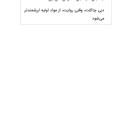
دبی چاکلت، وقتی روایت، از مواد اولیه ارزشمندتر
می‌شود
ایران، ابرقدرت تولید، غایب بزرگ برندهای
کشاورزی
درس‌های برند خاویار برای آینده کشاورزی ایران
تأمین کالاهای اساسی با وجود محاصره دریایی
ادامه دارد / اصلاحات ارزی بازار نهاده‌های دامی را
شفاف کرد
وزیر جهاد کشاورزی از دومین نمایشگاه دام و طیور
بازدید کرد
عزم مشترک شیلات و محیط‌زیست برای نجات