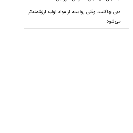
دبی چاکلت، وقتی روایت، از مواد اولیه ارزشمندتر
می‌شود
ایران، ابرقدرت تولید، غایب بزرگ برندهای
کشاورزی
درس‌های برند خاویار برای آینده کشاورزی ایران
تأمین کالاهای اساسی با وجود محاصره دریایی
ادامه دارد / اصلاحات ارزی بازار نهاده‌های دامی را
شفاف کرد
وزیر جهاد کشاورزی از دومین نمایشگاه دام و طیور
بازدید کرد
عزم مشترک شیلات و محیط‌زیست برای نجات