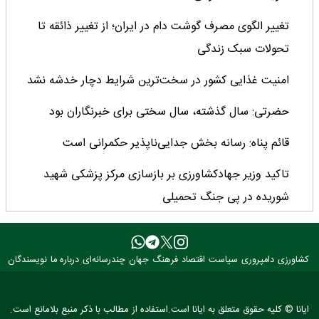
تغییر الگوی مصرف گوشت دام در ایران؛ از تغییر ذائقه تا
تحولات سبک زندگی
امنیت غذایی کشور در سخت‌ترین شرایط دچار خدشه نشد
حضرتی: سال گذشته، سال سختی برای خبرنگاران بود
قائم پناه: رسانه بخش جدایی‌ناپذیر حکمرانی است
تاکید وزیر جهادکشاورزی بر بازسازی مرکز پزشکی شهید
شوریده در پی جنگ تحمیلی
خبرنگاران در جنگ‌های اخیر، منزلت روایتگری را عیان کردند
رسانه‌ها پل اعتمادآفرین میان مردم و دولت هستند
کشاورزی
دامپروری
سیاست
اقتصاد
فرهنگ
جهان
چندرسانه‌ای
درباره ما
نویسندگان
رشد ۳ برابری منابع بانک کشاورزی در ۲ سال اخیر/ سهم ۶۲
ایانا © کلیه حقوق متعلق به ایانا است.استفاده از مطالب با ذکر منبع بلامانع است.
درصدی این بانک از تأمین مالی بخش کشاورزی