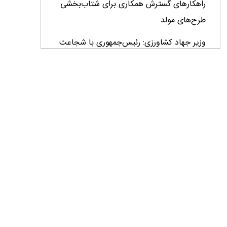
راهکارهای گسترش همکاری برای شتاب‌بخشی
طرح‌های مولد
وزیر جهاد کشاورزی: رئیس‌جمهوری با شجاعت
پای کار ایران ایستاده است+ فیلم
وزیر جهاد کشاورزی: اصلاحات ارزی بازار نهاده‌های
دامی را شفاف کرد + فیلم
تأمین مالی ۱۳۳ همتی در چهار ماهه نخست سال؛
رویکرد هدفمند بانک کشاورزی برای تضمین
امنیت غذایی
فراخوان بین‌المللی فائو برای طراحی پوستر روز
جهانی غذا ۲۰۲۶/ فرصتی برای نمایش خلاقیت
نوجوانان جهان