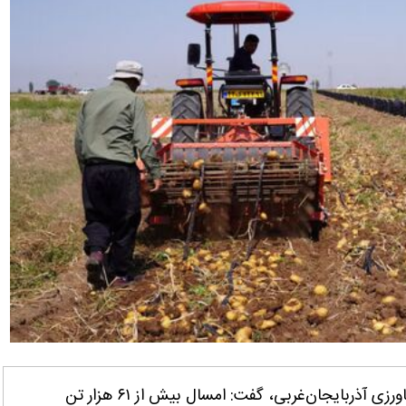
آذربایجان غربی- ایانا- مدیر زراعت سازمان جهاد کشاورزی آذربایجان‌غربی، گفت: امسال بیش از ۶۱ هزار تن