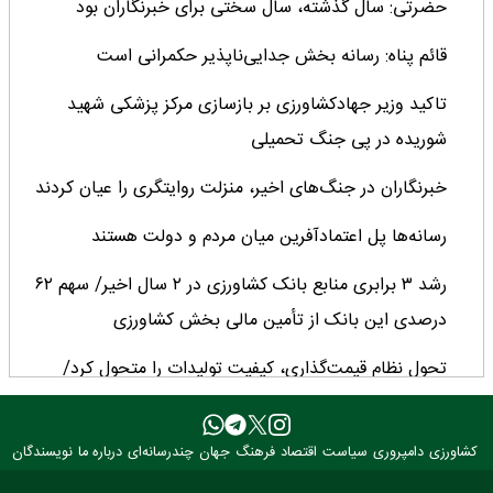
حضرتی: سال گذشته، سال سختی برای خبرنگاران بود
قائم پناه: رسانه بخش جدایی‌ناپذیر حکمرانی است
تاکید وزیر جهادکشاورزی بر بازسازی مرکز پزشکی شهید
شوریده در پی جنگ تحمیلی
خبرنگاران در جنگ‌های اخیر، منزلت روایتگری را عیان کردند
رسانه‌ها پل اعتمادآفرین میان مردم و دولت هستند
رشد ۳ برابری منابع بانک کشاورزی در ۲ سال اخیر/ سهم ۶۲
درصدی این بانک از تأمین مالی بخش کشاورزی
تحول نظام قیمت‌گذاری، کیفیت تولیدات را متحول کرد/
چشم‌انداز مثبت تولید دانه‌های روغنی پس از ۳۰ سال
با اجرای قاعده قبض انبار ۳.۵ میلیون تن کالا وارد کشور شد
کشاورزی
دامپروری
سیاست
اقتصاد
فرهنگ
جهان
چندرسانه‌ای
درباره ما
نویسندگان