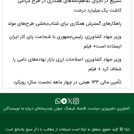
تسریع در اجرای تفاهم‌نامه‌های همکاری در طرح مردمی
کاشت یک میلیارد درخت
راهکارهای گسترش همکاری برای شتاب‌بخشی طرح‌های مولد
وزیر جهاد کشاورزی: رئیس‌جمهوری با شجاعت پای کار ایران
ایستاده است+ فیلم
وزیر جهاد کشاورزی: اصلاحات ارزی بازار نهاده‌های دامی را
شفاف کرد + فیلم
تأمین مالی ۱۳۳ همتی در چهار ماهه نخست سال؛ رویکرد
هدفمند بانک کشاورزی برای تضمین امنیت غذایی
فراخوان بین‌المللی فائو برای طراحی پوستر روز جهانی غذا
کشاورزی
دامپروری
سیاست
اقتصاد
فرهنگ
جهان
چندرسانه‌ای
درباره ما
نویسندگان
۲۰۲۶/ فرصتی برای نمایش خلاقیت نوجوانان جهان
۳ عضو کمیسیون کشاورزی مجلس با وزیر جهاد کشاورزی
ایانا © کلیه حقوق متعلق به ایانا است.استفاده از مطالب با ذکر منبع بلامانع است.