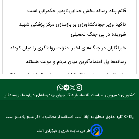
قائم پناه: رسانه بخش جدایی‌ناپذیر حکمرانی است
تاکید وزیر جهادکشاورزی بر بازسازی مرکز پزشکی شهید
شوریده در پی جنگ تحمیلی
خبرنگاران در جنگ‌های اخیر، منزلت روایتگری را عیان کردند
رسانه‌ها پل اعتمادآفرین میان مردم و دولت هستند
رشد ۳ برابری منابع بانک کشاورزی در ۲ سال اخیر/ سهم ۶۲
درصدی این بانک از تأمین مالی بخش کشاورزی
کشاورزی
دامپروری
سیاست
اقتصاد
فرهنگ
جهان
چندرسانه‌ای
درباره ما
نویسندگان
تحول نظام قیمت‌گذاری، کیفیت تولیدات را متحول کرد/
چشم‌انداز مثبت تولید دانه‌های روغنی پس از ۳۰ سال
ایانا © کلیه حقوق متعلق به ایانا است.استفاده از مطالب با ذکر منبع بلامانع است.
با اجرای قاعده قبض انبار ۳.۵ میلیون تن کالا وارد کشور شد
طراحی سایت خبری و خبرگزاری آسام
میانگین عملکرد غلات ایران ۲.۷ تن در هکتار؛ فاصله معنادار با