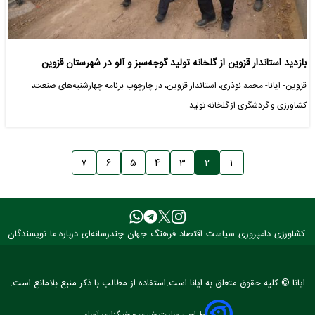
بازدید استاندار قزوین از گلخانه تولید گوجه‌سبز و آلو در شهرستان قزوین
قزوین- ایانا- محمد نوذری، استاندار قزوین، در چارچوب برنامه چهارشنبه‌های صنعت،
کشاورزی و گردشگری از گلخانه تولید…
۷
۶
۵
۴
۳
۲
۱
کشاورزی
دامپروری
سیاست
اقتصاد
فرهنگ
جهان
چندرسانه‌ای
درباره ما
نویسندگان
ایانا © کلیه حقوق متعلق به ایانا است.استفاده از مطالب با ذکر منبع بلامانع است.