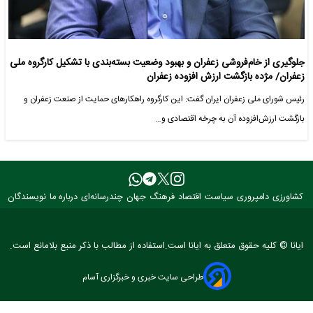
جلوگیری از خام‌فروشی‌ زعفران و بهبود وضعیت بسته‌بندی با تشکیل کارگروه ملی
زعفران/ مژده بازگشت ارزش افزوده زعفران
رئیس شورای ملی زعفران ایران گفت: این کارگروه راهکارهای حمایت از صنعت زعفران و
بازگشت ارزش‌افزوده آن به چرخه اقتصادی و…
کشاورزی
دامپروری
سیاست
اقتصاد
فرهنگ
جهان
چندرسانه‌ای
درباره ما
نویسندگان
ایانا © کلیه حقوق متعلق به ایانا است.استفاده از مطالب با ذکر منبع بلامانع است.
طراحی سایت خبری و خبرگزاری آسام