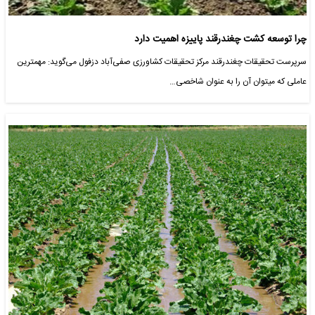
چرا توسعه کشت چغندرقند پاییزه اهمیت دارد
سرپرست تحقیقات چغندرقند مرکز تحقیقات کشاورزی صفی‌آباد دزفول می‌گوید: مهم⁮ترین
عاملی که می⁮توان آن را به عنوان شاخصی…