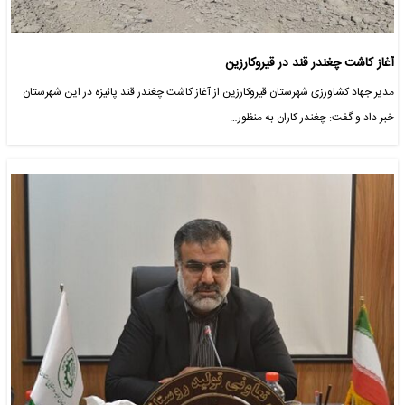
آغاز کاشت چغندر قند در قیروکارزین
مدیر جهاد کشاورزی شهرستان قیروکارزین از آغاز کاشت چغندر قند پائیزه در این شهرستان
خبر داد و گفت: چغندر کاران به منظور…