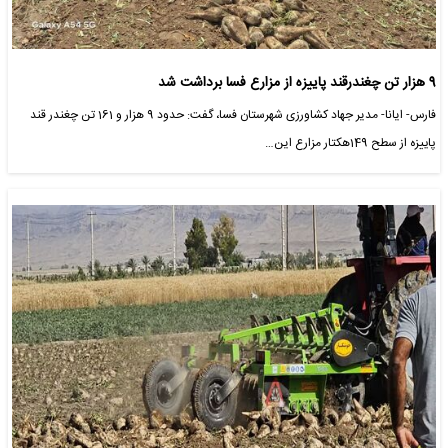
9 هزار تن چغندرقند پاییزه از مزارع فسا برداشت شد
فارس- ایانا- مدیر جهاد کشاورزی شهرستان فسا، گفت: حدود 9 هزار و 161 تن چغندر قند
پاییزه از سطح 149هکتار مزارع این…