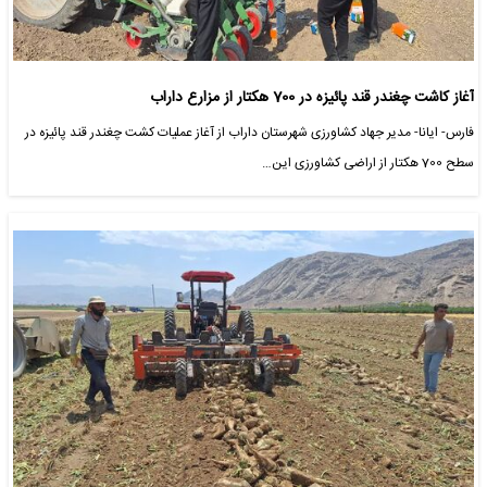
آغاز کاشت چغندر قند پائیزه در 700 هکتار از مزارع داراب
فارس- ایانا- مدیر جهاد کشاورزی شهرستان داراب از آغاز عملیات کشت چغندر قند پائیزه در
سطح 700 هکتار از اراضی کشاورزی این…