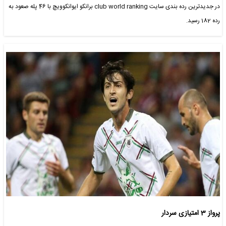
در جدیدترین رده بندی سایت club world ranking برانکو ایوانکوویچ با 46 پله صعود به
رده 182 رسید.
پرواز 3 امتیازی سردار