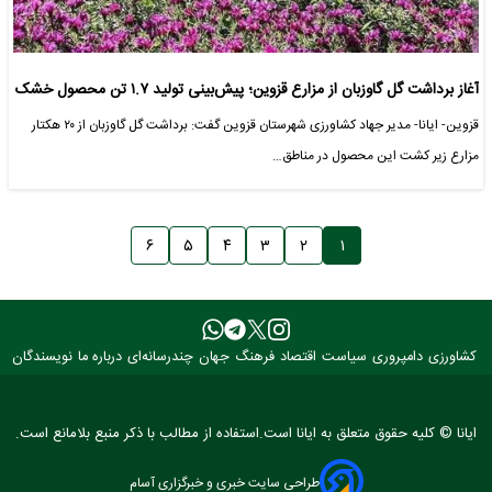
آغاز برداشت گل گاوزبان از مزارع قزوین؛ پیش‌بینی تولید ۱.۷ تن محصول خشک
قزوین- ایانا- مدیر جهاد کشاورزی شهرستان قزوین گفت: برداشت گل گاوزبان از ۲۰ هکتار
مزارع زیر کشت این محصول در مناطق…
۶
۵
۴
۳
۲
۱
کشاورزی
دامپروری
سیاست
اقتصاد
فرهنگ
جهان
چندرسانه‌ای
درباره ما
نویسندگان
ایانا © کلیه حقوق متعلق به ایانا است.استفاده از مطالب با ذکر منبع بلامانع است.
طراحی سایت خبری و خبرگزاری آسام